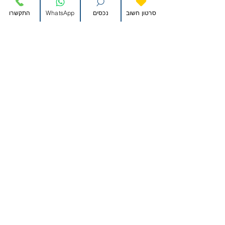
סרטון חשוב
נכסים
WhatsApp
התקשרו
למכירה דירת דופלקס מדהימה
במגדלי נאמן היוקרתיים
12,500,000 ש״ח