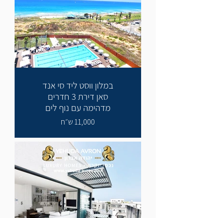
במלון ווסט ליד סי אנד
סאן דירת 3 חדרים
מדהימה עם נוף לים
11,000 ש״ח