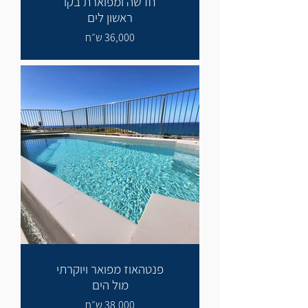
חדשה ומפוארת בקו
ראשון לים
36,000 ש״ח
פנטהאוז מפואר ויוקרתי
מול הים
38,000 ש״ח