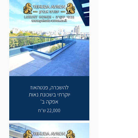
להשכרה, פנטהאוז
יוקרתי בשכונת נאות
אפקה ב'
22,000 ש״ח