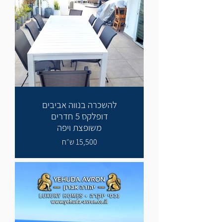
להשכרה בנווה אביבים
דופלקס 5 חדרים
משופצת ויפה
15,500 ש״ח